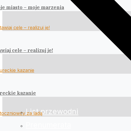
je miasto – moje marzenia
wiaj cele – realizuj je!
reckie kazanie
List przewodni
Prenumerata