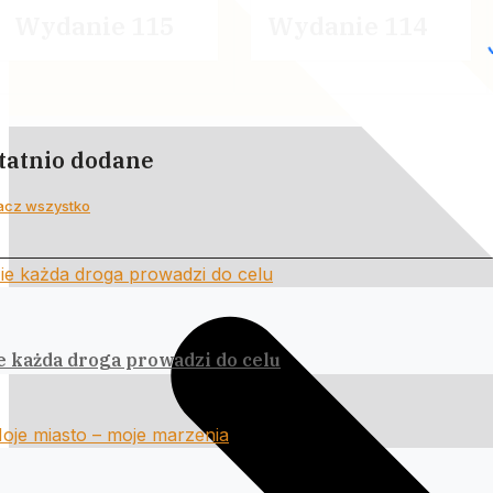
Wydanie 115
Wydanie 114
tatnio dodane
acz wszystko
e każda droga prowadzi do celu