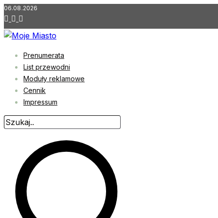
Przejdź
06.08.2026
do
treści
Prenumerata
List przewodni
Moduły reklamowe
Cennik
Impressum