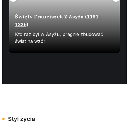
Święty Franciszek Z Asyżu (1181–
1226)
Z
Kto raz był w Asyżu, pragnie zbudować
N
świat na wzór
ż
Styl życia