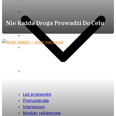
Impressum
Moduły reklamowe
Nie Każda Droga Prowadzi Do Celu
Cennik
Polityka prywatności (plików
cookies) serwisu
Warunki ogólne
List przewodni
Prenumerata
Impressum
Moduły reklamowe