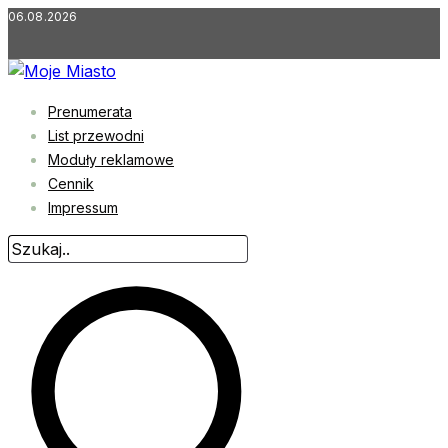
Przejdź
06.08.2026
do
treści
Prenumerata
List przewodni
Moduły reklamowe
Cennik
Impressum