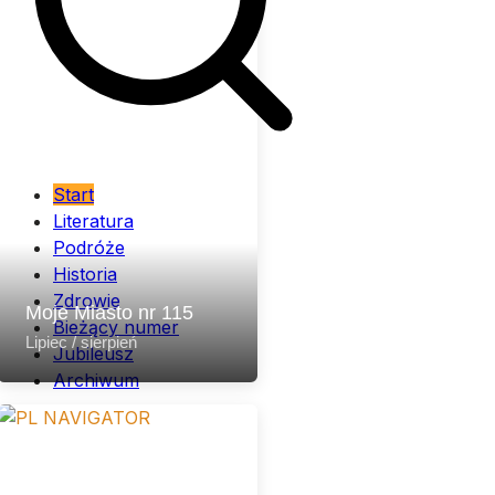
Start
Literatura
Podróże
Historia
Zdrowie
Moje Miasto nr 115
Bieżący numer
Lipiec / sierpień
Jubileusz
Archiwum