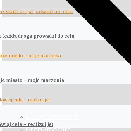
e każda droga prowadzi do celu
je miasto – moje marzenia
List przewodni
wiaj cele – realizuj je!
Prenumerata