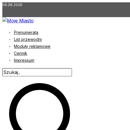
Przejdź
06.08.2026
do
treści
Prenumerata
List przewodni
Moduły reklamowe
Cennik
Impressum