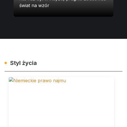
świat na wzór
„co
Styl życia