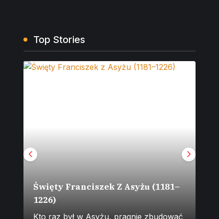
Top Stories
Święty Franciszek Z Asyżu (1181–
1226)
Zm
Kto raz był w Asyżu, pragnie zbudować
Na 