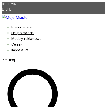
Przejdź
09.08.2026
do
treści
Prenumerata
List przewodni
Moduły reklamowe
Cennik
Impressum