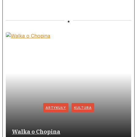
*
ARTYKUŁY
KULTURA
Walka o Chopina