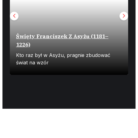
Święty Franciszek Z Asyżu (1181–
1226)
Z
Kto raz był w Asyżu, pragnie zbudować
N
świat na wzór
ż