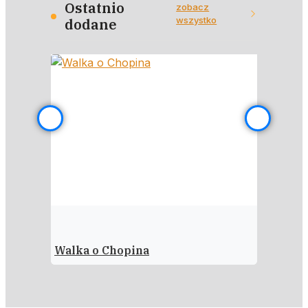
Ostatnio
zobacz
wszystko
dodane
Walka o Chopina
Polska–