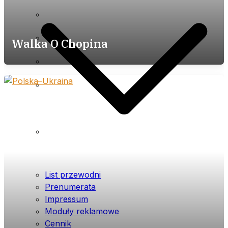
Impressum
Moduły reklamowe
Walka O Chopina
Cennik
Polityka prywatności (plików
cookies) serwisu
Warunki ogólne
List przewodni
Prenumerata
Impressum
Moduły reklamowe
Cennik