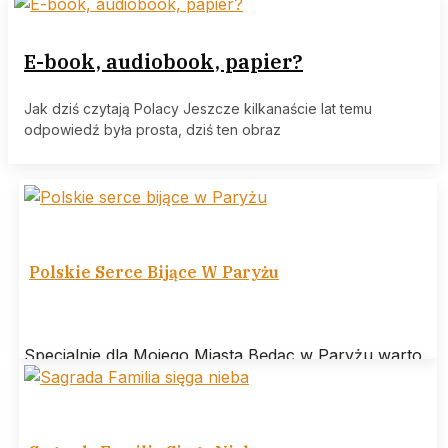
E-book, audiobook, papier?
Jak dziś czytają Polacy Jeszcze kilkanaście lat temu
odpowiedź była prosta, dziś ten obraz
Polskie Serce Bijące W Paryżu
Specjalnie dla Mojego Miasta Będąc w Paryżu warto
odwiedzić Bibliotekę Polską na wyspie świętego
Ludwika. Jej misją jest gromadzenie, utrzymanie