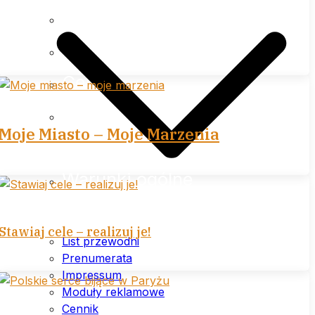
Impressum
Moduły reklamowe
Cennik
Polityka prywatności (plików
Moje Miasto – Moje Marzenia
cookies) serwisu
Warunki ogólne
Stawiaj cele – realizuj je!
List przewodni
Prenumerata
Impressum
Moduły reklamowe
Cennik