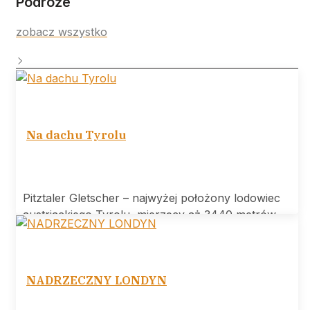
Podróże
zobacz wszystko
Na dachu Tyrolu
Pitztaler Gletscher – najwyżej położony lodowiec
austriackiego Tyrolu, mierzący aż 3440 metrów
wysokości.
NADRZECZNY LONDYN