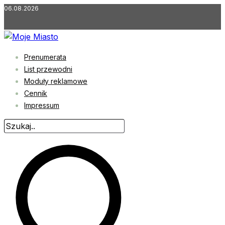
Przejdź
06.08.2026
do
treści
Prenumerata
List przewodni
Moduły reklamowe
Cennik
Impressum