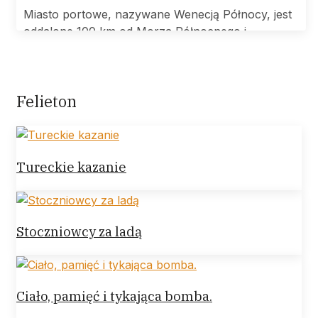
Miasto portowe, nazywane Wenecją Północy, jest
oddalone 100 km od Morza Północnego i
Felieton
Tureckie kazanie
Stoczniowcy za ladą
Ciało, pamięć i tykająca bomba.