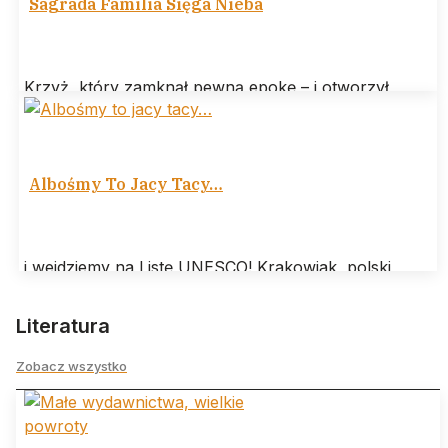
Sagrada Familia Sięga Nieba
Krzyż, który zamknął pewną epokę – i otworzył
następną W Barcelonie wydarzyło się coś, co można
nazwać architektonicznym „amen” po
Albośmy To Jacy Tacy…
i wejdziemy na Listę UNESCO! Krakowiak, polski
taniec narodowy, jest kolejnym kandydatem – po
polonezie – na Listę Niematerialnego Dziedzictwa
Literatura
Zobacz wszystko