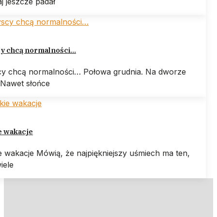
j jeszcze padał
y chcą normalności…
y chcą normalności… Połowa grudnia. Na dworze
 Nawet słońce
e wakacje
e wakacje Mówią, że najpiękniejszy uśmiech ma ten,
iele