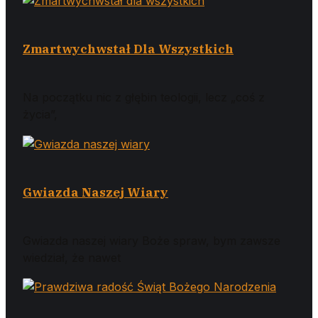
Zmartwychwstał Dla Wszystkich
Na początku nic z głębin teologii, lecz „coś z
życia”,
Gwiazda Naszej Wiary
Gwiazda naszej wiary Boże spraw, bym zawsze
wiedział, że nawet