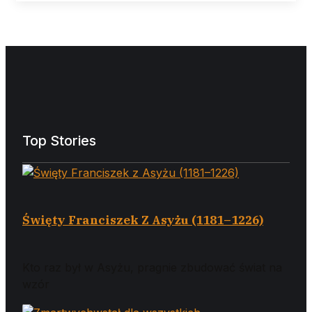
Top Stories
Święty Franciszek Z Asyżu (1181–1226)
Kto raz był w Asyżu, pragnie zbudować świat na
wzór