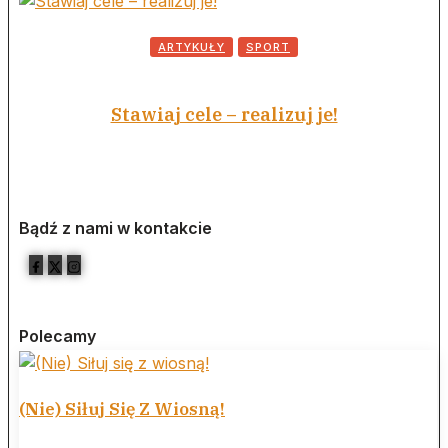
ARTYKUŁY
SPORT
Stawiaj cele – realizuj je!
Bądź z nami w kontakcie
Polecamy
(Nie) Siłuj Się Z Wiosną!