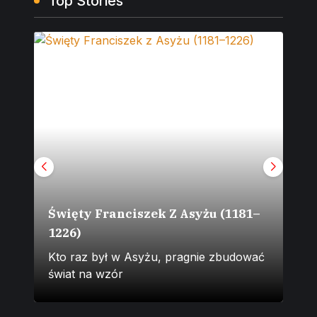
Top Stories
Święty Franciszek Z Asyżu (1181–
1226)
Zm
Kto raz był w Asyżu, pragnie zbudować
Na 
świat na wzór
„co