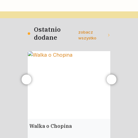
Ostatnio
zobacz
dodane
wszystko
Walka o Chopina
Polska–U