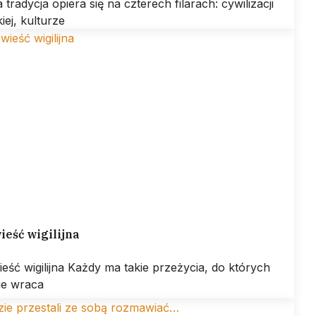
 tradycja opiera się na czterech filarach: cywilizacji
kiej, kulturze
eść wigilijna
eść wigilijna Każdy ma takie przeżycia, do których
ie wraca