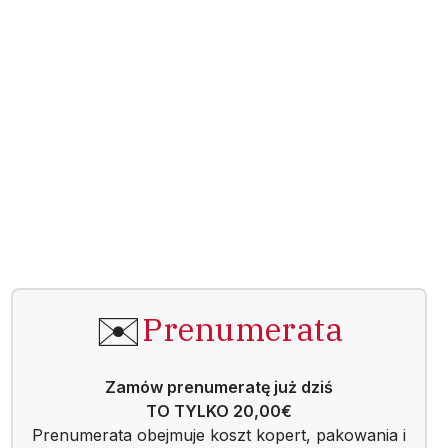
Zamów prenumeratę już dziś
TO TYLKO 20,00€
Prenumerata obejmuje koszt kopert, pakowania i
wysyłki przez 1 rok.
Dowiedz się więcej
👤👤
O nas
„Moje Miasto” to bezpłatny dwumiesięcznik, który
od ponad 19 lat, w nakładzie 8000 egzemplarzy
dociera do Polonii na terenie Bawarii i Badenii-
Wirtembergii.