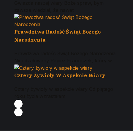
Gwiazda naszej wiary Boże spraw, bym
zawsze wiedział, że nawet
Prawdziwa Radość Świąt Bożego
Narodzenia
Prawdziwa radość Świąt Bożego Narodzenia
Nieodżałowany Papież Franciszek, który w
Cztery Żywioły W Aspekcie Wiary
Cztery żywioły w aspekcie wiary Od piątego
roku życia wzrastałem