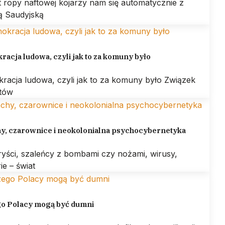
 ropy naftowej kojarzy nam się automatycznie z
ą Saudyjską
acja ludowa, czyli jak to za komuny było
racja ludowa, czyli jak to za komuny było Związek
otów
hy, czarownice i neokolonialna psychocybernetyka
ryści, szaleńcy z bombami czy nożami, wirusy,
ie – świat
go Polacy mogą być dumni