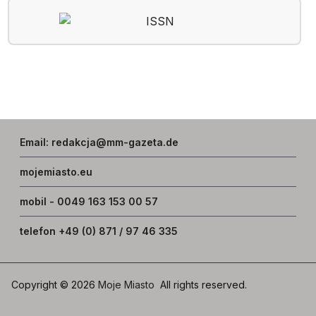
Email
:
redakcja@mm-gazeta.de
mojemiasto.eu
mobil - 0049 163 153 00 57
telefon +49 (0) 871 / 97 46 335
Copyright © 2026
Moje Miasto
All rights reserved.