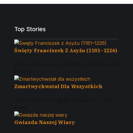
Top Stories
Święty Franciszek Z Asyżu (1181–1226)
Kto raz był w Asyżu, pragnie zbudować świat
na wzór
Zmartwychwstał Dla Wszystkich
Na początku nic z głębin teologii, lecz „coś z
życia”,
Gwiazda Naszej Wiary