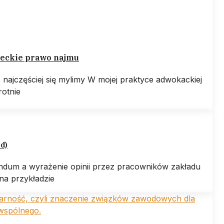
ość przemysłu jest zapisana w DNA
liza rewolucjonizuje przemysł, jaki znamy – obniżając
 zmniejszając emisje