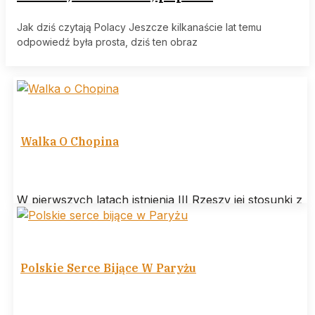
Jak dziś czytają Polacy Jeszcze kilkanaście lat temu
odpowiedź była prosta, dziś ten obraz
Walka O Chopina
W pierwszych latach istnienia III Rzeszy jej stosunki z
Polską są w miarę poprawne, co objawia się głównie
w kinematografii.
Polskie Serce Bijące W Paryżu