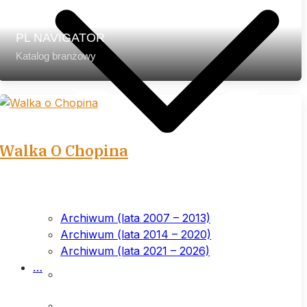
PL NAVIGATOR
Katalog branżowy
Walka O Chopina
Archiwum (lata 2007 – 2013)
Archiwum (lata 2014 – 2020)
Archiwum (lata 2021 – 2026)
…
List przewodni
Prenumerata