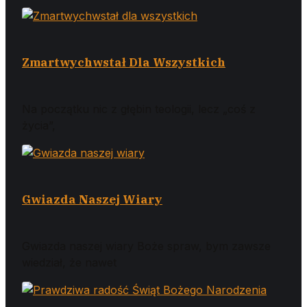
Prawdziwa radość Świąt Bożego Narodzenia
Nieodżałowany Papież Franciszek, który w
Cztery Żywioły W Aspekcie Wiary
Cztery żywioły w aspekcie wiary Od piątego roku
życia wzrastałem