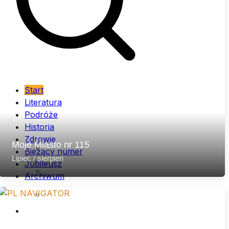
Start
Literatura
Podróże
Historia
Zdrowie
Archiwum (lata 2007 – 2013)
Moje Miasto nr 115
Bieżący numer
Lipiec / sierpień
Jubileusz
Archiwum (lata 2014 – 2020)
Archiwum
Archiwum (lata 2021 – 2026)
…