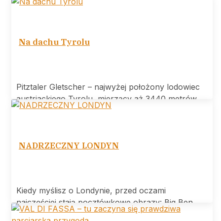
Na dachu Tyrolu
Pitztaler Gletscher – najwyżej położony lodowiec
austriackiego Tyrolu, mierzący aż 3440 metrów
wysokości.
NADRZECZNY LONDYN
Kiedy myślisz o Londynie, przed oczami
najczęściej stają pocztówkowe obrazy: Big Ben,
Tower