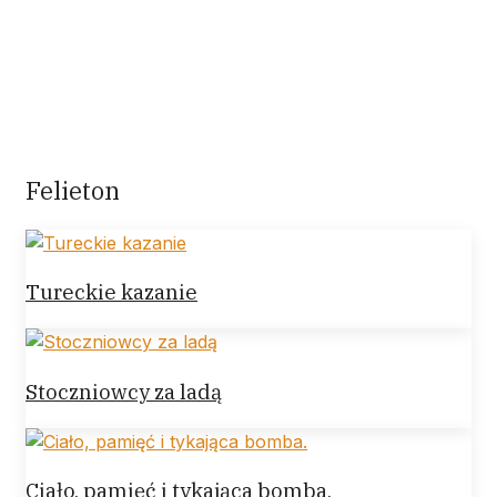
Top Stories
Święty Franciszek Z Asyżu (1181–1226)
Kto raz był w Asyżu, pragnie zbudować świat na
wzór
Zmartwychwstał Dla Wszystkich