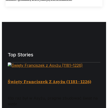
Na początku nic z głębin teologii, lecz „coś z
życia”,
Gwiazda Naszej Wiary
Gwiazda naszej wiary Boże spraw, bym zawsze
wiedział, że nawet
Prawdziwa Radość Świąt Bożego
Narodzenia