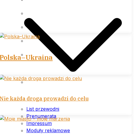
Impressum
Moduły reklamowe
Cennik
Polityka prywatności (plików
Polska–Ukraina
cookies) serwisu
Warunki ogólne
Nie każda droga prowadzi do celu
List przewodni
Prenumerata
Impressum
Moduły reklamowe