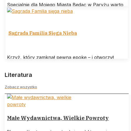
Specjalnie dla Mojego Miasta Będąc w Paryżu warto
odwiedzić Bibliotekę Polską na wyspie świętego
Ludwika. Jej misją jest gromadzenie, utrzymanie
Sagrada Familia Sięga Nieba
Krzyż, który zamknął pewną epokę – i otworzył
następną W Barcelonie wydarzyło się coś, co można
nazwać architektonicznym „amen” po
Literatura
Zobacz wszystko
Małe Wydawnictwa, Wielkie Powroty