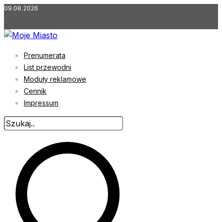
Przejdź
09.08.2026
do
treści
Prenumerata
List przewodni
Moduły reklamowe
Cennik
Impressum