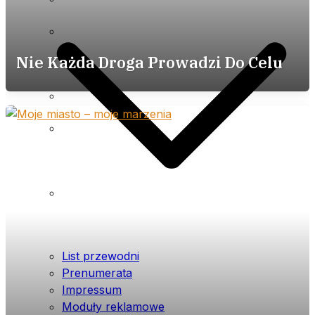
Impressum
Moduły reklamowe
Nie Każda Droga Prowadzi Do Celu
Cennik
Polityka prywatności (plików
cookies) serwisu
Warunki ogólne
List przewodni
Prenumerata
Impressum
Moduły reklamowe