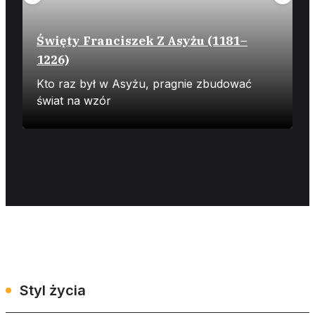
Święty Franciszek Z Asyżu (1181–
1226)
Z
Kto raz był w Asyżu, pragnie zbudować
N
świat na wzór
ż
Styl życia