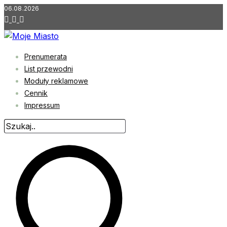
Przejdź
06.08.2026
do
treści
Prenumerata
List przewodni
Moduły reklamowe
Cennik
Impressum