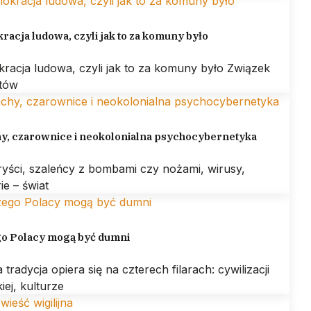
acja ludowa, czyli jak to za komuny było
racja ludowa, czyli jak to za komuny było Związek
otów
hy, czarownice i neokolonialna psychocybernetyka
ryści, szaleńcy z bombami czy nożami, wirusy,
ie – świat
go Polacy mogą być dumni
 tradycja opiera się na czterech filarach: cywilizacji
kiej, kulturze