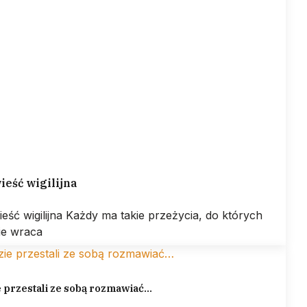
eść wigilijna
eść wigilijna Każdy ma takie przeżycia, do których
ie wraca
 przestali ze sobą rozmawiać…