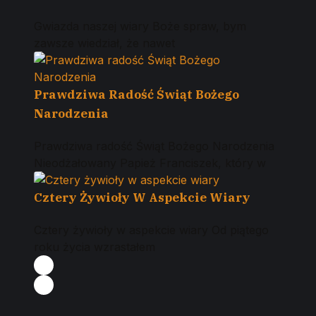
Gwiazda naszej wiary Boże spraw, bym
zawsze wiedział, że nawet
Prawdziwa Radość Świąt Bożego
Narodzenia
Prawdziwa radość Świąt Bożego Narodzenia
Nieodżałowany Papież Franciszek, który w
Cztery Żywioły W Aspekcie Wiary
Cztery żywioły w aspekcie wiary Od piątego
roku życia wzrastałem