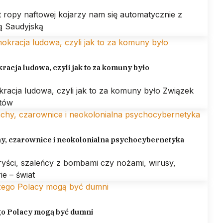
 ropy naftowej kojarzy nam się automatycznie z
ą Saudyjską
acja ludowa, czyli jak to za komuny było
racja ludowa, czyli jak to za komuny było Związek
otów
hy, czarownice i neokolonialna psychocybernetyka
ryści, szaleńcy z bombami czy nożami, wirusy,
ie – świat
go Polacy mogą być dumni