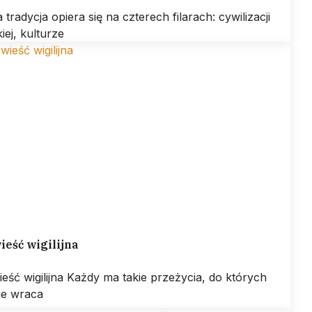
 tradycja opiera się na czterech filarach: cywilizacji
kiej, kulturze
eść wigilijna
eść wigilijna Każdy ma takie przeżycia, do których
ie wraca