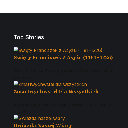
Top Stories
Święty Franciszek Z Asyżu (1181–1226)
Kto raz był w Asyżu, pragnie zbudować świat
na wzór
Zmartwychwstał Dla Wszystkich
Na początku nic z głębin teologii, lecz „coś z
życia”,
Gwiazda Naszej Wiary