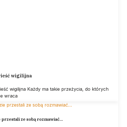
eść wigilijna
eść wigilijna Każdy ma takie przeżycia, do których
ie wraca
 przestali ze sobą rozmawiać…