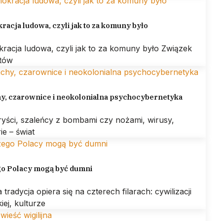
acja ludowa, czyli jak to za komuny było
racja ludowa, czyli jak to za komuny było Związek
otów
hy, czarownice i neokolonialna psychocybernetyka
ryści, szaleńcy z bombami czy nożami, wirusy,
ie – świat
go Polacy mogą być dumni
 tradycja opiera się na czterech filarach: cywilizacji
kiej, kulturze