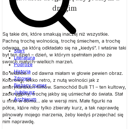
drugim
Są takie dni, które smakują inaczej niż wszystkie.
Pachną trochę wolnością, trochę śmiechem, a trochę
odwagą, na którą odkładało się na „kiedyś”. I właśnie taki
Start
był ten dzień – dzień, w którym spełniłam jedno ze
Literatura
swoich małych-wielkich marzeń.
Podróże
Historia
Bo widzicie… od dawna miałam w głowie pewien obraz.
Zdrowie
Archiwum (lata 2007 – 2013)
Kolorowy, lekko retro, z nutą wolności jak z
Bieżący numer
amerykańskich filmów. Samochód Bulli T1 – ten kultowy,
Jubileusz
Archiwum (lata 2014 – 2020)
zaokrąglony, trochę jakby się uśmiechał do świata. Stał
Archiwum
u mnie w domu… ale w wersji mini. Małe figurki na
Archiwum (lata 2021 – 2026)
półce, które niby tylko zbierały kurz, a tak naprawdę
pilnowały mojego marzenia, żeby kiedyś przejechać się
…
nim naprawdę.