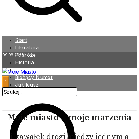
Start
Literatura
Podróże
09.08.2026
Historia
Zdrowie
Bieżący Numer
Jubileusz
Archiwum
Moje miasto – moje marzenia
i kawałek drogi między jednym a