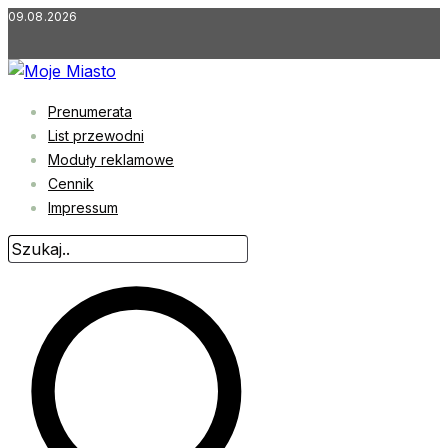
Przejdź
09.08.2026
do
treści
Prenumerata
List przewodni
Moduły reklamowe
Cennik
Impressum