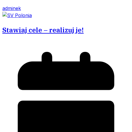
adminek
Stawiaj cele – realizuj je!