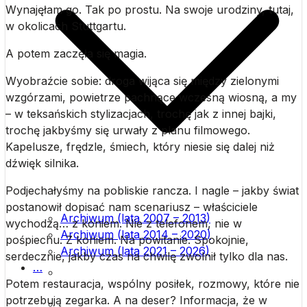
Wynajęłam go. Tak po prostu. Na swoje urodziny, tutaj,
w okolicach Stuttgartu.
A potem zaczęła się magia.
Wyobraźcie sobie: droga wijąca się między zielonymi
wzgórzami, powietrze pachnące wczesną wiosną, a my
– w teksańskich stylizacjach, trochę jak z innej bajki,
trochę jakbyśmy się urwały z planu filmowego.
Kapelusze, frędzle, śmiech, który niesie się dalej niż
dźwięk silnika.
Podjechałyśmy na pobliskie rancza. I nagle – jakby świat
postanowił dopisać nam scenariusz – właściciele
Archiwum (lata 2007 – 2013)
wychodzą… z koniem. Nie z telefonem, nie w
Archiwum (lata 2014 – 2020)
pośpiechu. Z koniem. Na powitanie. Spokojnie,
Archiwum (lata 2021 – 2026)
serdecznie, jakby czas na chwilę zwolnił tylko dla nas.
List przewodni
…
Potem restauracja, wspólny posiłek, rozmowy, które nie
Prenumerata
potrzebują zegarka. A na deser? Informacja, że w