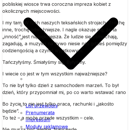
pobliskiej wiosce trwa coroczna impreza kobiet z
Impressum
okolicznych miejscowości.
Moduły reklamowe
I my tam. W tych naszych teksańskich strojach. Trochę
inne, trochę odważniejsze. I nagle okazuje się, że ta
Cennik
„inność” jest najpiękniejsza. Że ludzie się uśmiechają,
zagadują, a muzyka na żywo niesie nas gdzieś pomiędzy
Polityka prywatności (plików
codziennością a czymś wyjątkowym.
Tańczyłyśmy. Śmiałyśmy się. Byłyśmy.
cookies) serwisu
I wiecie co jest w tym wszystkim najważniejsze?
Warunki ogólne
To nie był tylko dzień z samochodem marzeń. To był
dzień, który przypomniał mi, po co warto wstawać rano
Bo życie to nie jest tylko praca, rachunki i „jakośto
List przewodni
będzie”.
Prenumerata
To też – a może przede wszystkim – cele.
Impressum
Moduły reklamowe
Nie muszą być wielkie. Naprawdę.