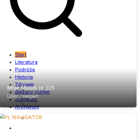
Start
Literatura
Podróże
Historia
Zdrowie
Archiwum (lata 2007 – 2013)
Moje Miasto nr 115
Bieżący numer
Lipiec / sierpień
Jubileusz
Archiwum (lata 2014 – 2020)
Archiwum
Archiwum (lata 2021 – 2026)
…