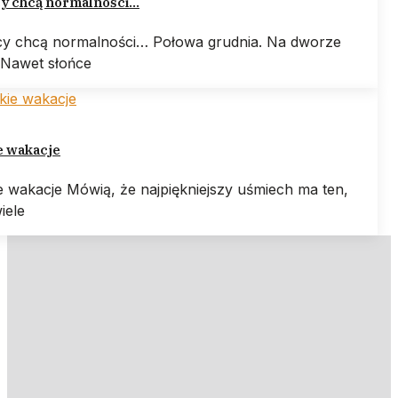
y chcą normalności…
y chcą normalności… Połowa grudnia. Na dworze
 Nawet słońce
e wakacje
e wakacje Mówią, że najpiękniejszy uśmiech ma ten,
iele