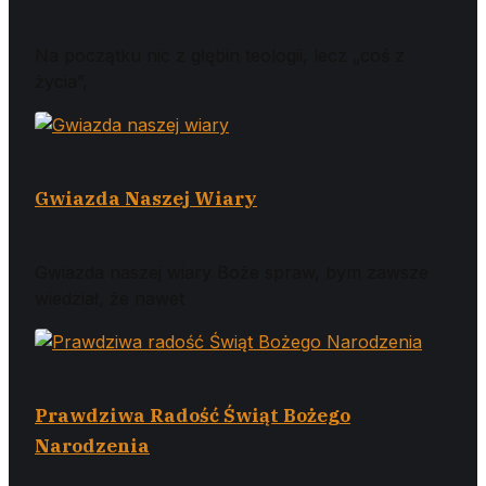
Na początku nic z głębin teologii, lecz „coś z
życia”,
Gwiazda Naszej Wiary
Gwiazda naszej wiary Boże spraw, bym zawsze
wiedział, że nawet
Prawdziwa Radość Świąt Bożego
Narodzenia