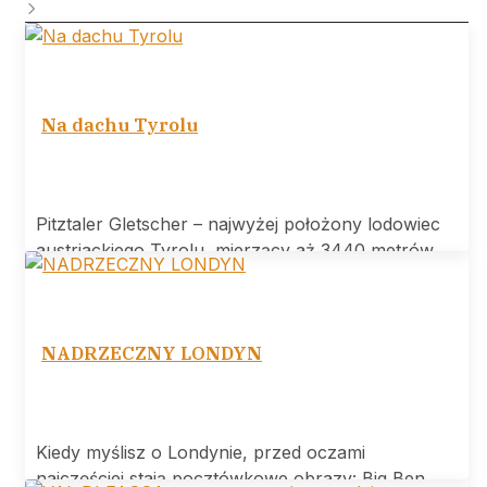
Na dachu Tyrolu
Pitztaler Gletscher – najwyżej położony lodowiec
austriackiego Tyrolu, mierzący aż 3440 metrów
wysokości.
NADRZECZNY LONDYN
Kiedy myślisz o Londynie, przed oczami
najczęściej stają pocztówkowe obrazy: Big Ben,