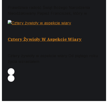
Prawdziwa radość Świąt Bożego Narodzenia
Nieodżałowany Papież Franciszek, który w
Cztery Żywioły W Aspekcie Wiary
Cztery żywioły w aspekcie wiary Od piątego roku
życia wzrastałem