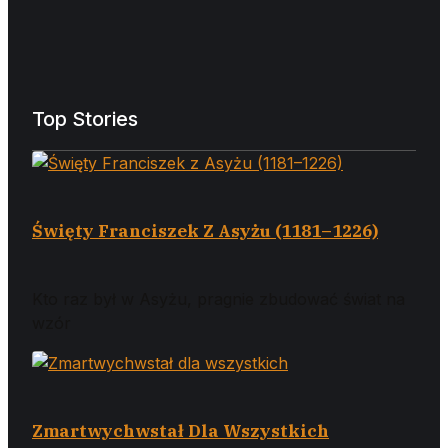
Top Stories
Święty Franciszek Z Asyżu (1181–1226)
Kto raz był w Asyżu, pragnie zbudować świat na
wzór
Zmartwychwstał Dla Wszystkich