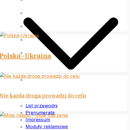
Impressum
Moduły reklamowe
Cennik
Polityka prywatności (plików
Polska–Ukraina
cookies) serwisu
Warunki ogólne
Nie każda droga prowadzi do celu
List przewodni
Prenumerata
Impressum
Moduły reklamowe