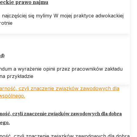
eckie prawo najmu
e najczęściej się mylimy W mojej praktyce adwokackiej
rotnie
ed)
ndum a wyrażenie opinii przez pracowników zakładu
na przykładzie
ność, czyli znaczenie związków zawodowych dla dobra
ego.
rność, czyli znaczenie związków zawodowych dla dobra