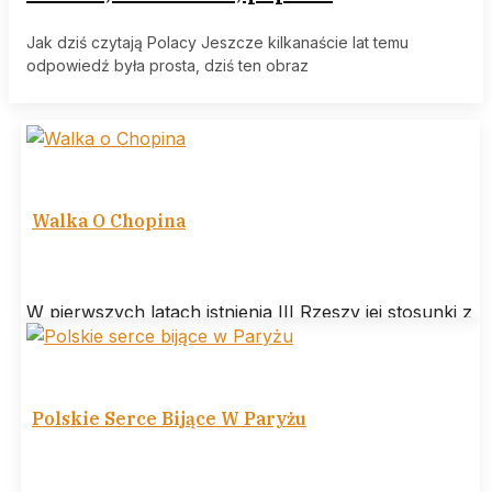
Jak dziś czytają Polacy Jeszcze kilkanaście lat temu
odpowiedź była prosta, dziś ten obraz
Walka O Chopina
W pierwszych latach istnienia III Rzeszy jej stosunki z
Polską są w miarę poprawne, co objawia się głównie
w kinematografii.
Polskie Serce Bijące W Paryżu