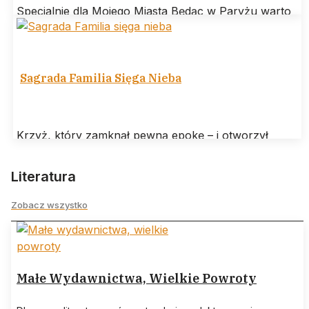
Specjalnie dla Mojego Miasta Będąc w Paryżu warto
odwiedzić Bibliotekę Polską na wyspie świętego
Ludwika. Jej misją jest gromadzenie, utrzymanie
Sagrada Familia Sięga Nieba
Krzyż, który zamknął pewną epokę – i otworzył
następną W Barcelonie wydarzyło się coś, co można
nazwać architektonicznym „amen” po
Literatura
Zobacz wszystko
Małe Wydawnictwa, Wielkie Powroty