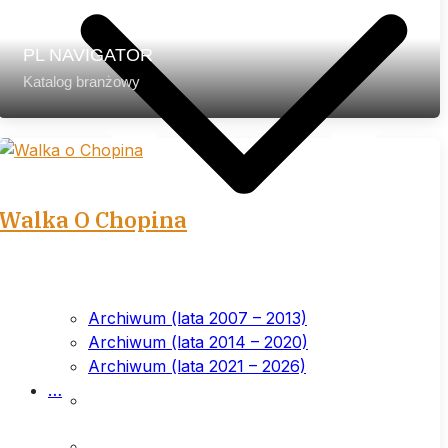
PL NAVIGATOR
Katalog branżowy
Walka O Chopina
Archiwum (lata 2007 – 2013)
Archiwum (lata 2014 – 2020)
Archiwum (lata 2021 – 2026)
…
List przewodni
Prenumerata