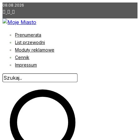
Przejdź
08.08.2026
do
treści
Prenumerata
List przewodni
Moduły reklamowe
Cennik
Impressum